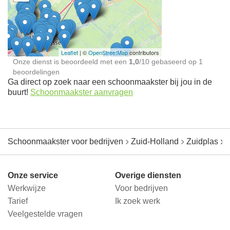
Schoonmaakster bij
jou in de buurt
Leaflet
| ©
OpenStreetMap
contributors
Onze dienst is beoordeeld met een
1,0
/
10
gebaseerd op
1
beoordelingen
Ga direct op zoek naar een schoonmaakster bij jou in de
buurt!
Schoonmaakster aanvragen
Schoonmaakster voor bedrijven
Zuid-Holland
Zuidplas
M
Onze service
Overige diensten
Werkwijze
Voor bedrijven
Tarief
Ik zoek werk
Veelgestelde vragen