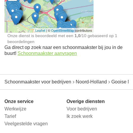
Schoonmaakster bij
jou in de buurt
Leaflet
| ©
OpenStreetMap
contributors
Onze dienst is beoordeeld met een
1,0
/
10
gebaseerd op
1
beoordelingen
Ga direct op zoek naar een schoonmaakster bij jou in de
buurt!
Schoonmaakster aanvragen
Schoonmaakster voor bedrijven
Noord-Holland
Gooise M
Onze service
Overige diensten
Werkwijze
Voor bedrijven
Tarief
Ik zoek werk
Veelgestelde vragen