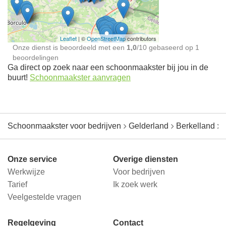
jou in de buurt
Leaflet
| ©
OpenStreetMap
contributors
Onze dienst is beoordeeld met een
1,0
/
10
gebaseerd op
1
beoordelingen
Ga direct op zoek naar een schoonmaakster bij jou in de
buurt!
Schoonmaakster aanvragen
Schoonmaakster voor bedrijven
Gelderland
Berkelland
Onze service
Overige diensten
Werkwijze
Voor bedrijven
Tarief
Ik zoek werk
Veelgestelde vragen
Regelgeving
Contact