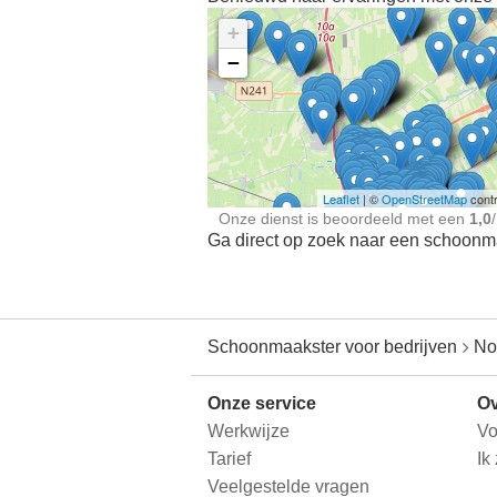
+
−
Ontdek meer ervaringe
Schoonmaakster bij
jou in de buurt
Leaflet
| ©
OpenStreetMap
contr
Onze dienst is beoordeeld met een
1,0
/
Ga direct op zoek naar een schoonmaa
Schoonmaakster voor bedrijven
No
Onze service
Ov
Werkwijze
Vo
Tarief
Ik
Veelgestelde vragen