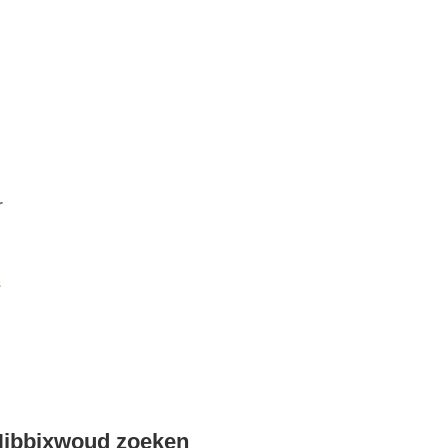
r
k
Nibbixwoud zoeken