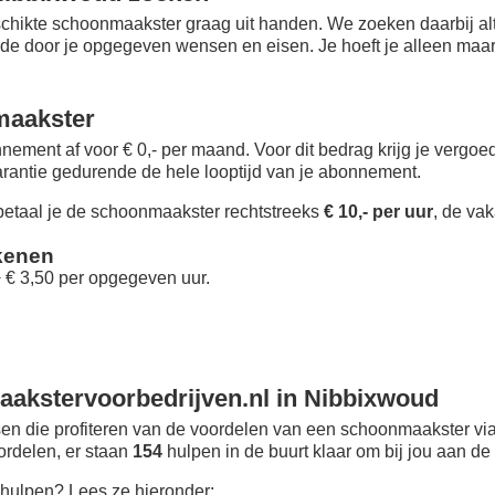
chikte schoonmaakster graag uit handen. We zoeken daarbij alt
 de door je opgegeven wensen en eisen. Je hoeft je alleen maar i
maakster
nement af voor € 0,- per maand
. Voor dit bedrag krijg je vergo
rantie gedurende de hele looptijd van je abonnement.
taal je de schoonmaakster rechtstreeks
€ 10,- per uur
, de vak
kenen
+ € 3,50 per opgegeven uur.
akstervoorbedrijven.nl in Nibbixwoud
n die profiteren van de voordelen van een schoonmaakster via
oordelen, er staan
154
hulpen in de buurt klaar om bij jou aan de 
hulpen? Lees ze hieronder: