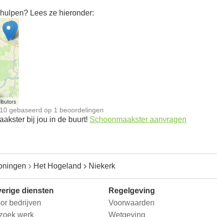
hulpen? Lees ze hieronder:
n
ibutors
10
gebaseerd op
1
beoordelingen
kster bij jou in de buurt!
Schoonmaakster aanvragen
oningen
Het Hogeland
Niekerk
erige diensten
Regelgeving
or bedrijven
Voorwaarden
 zoek werk
Wetgeving