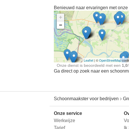
Benieuwd naar ervaringen met onze 
+
−
Ontdek meer ervaringe
Schoonmaakster bij
jou in de buurt
Leaflet
| ©
OpenStreetMap
contr
Onze dienst is beoordeeld met een
1,0
/
Ga direct op zoek naar een schoonmaa
Schoonmaakster voor bedrijven
Gr
Onze service
Ov
Werkwijze
Vo
Tarief
Ik