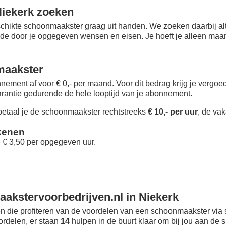
iekerk zoeken
chikte schoonmaakster graag uit handen. We zoeken daarbij alt
 de door je opgegeven wensen en eisen. Je hoeft je alleen maar i
maakster
nement af voor € 0,- per maand
. Voor dit bedrag krijg je vergo
rantie gedurende de hele looptijd van je abonnement.
taal je de schoonmaakster rechtstreeks
€ 10,- per uur
, de vak
kenen
+ € 3,50 per opgegeven uur.
akstervoorbedrijven.nl in Niekerk
 die profiteren van de voordelen van een schoonmaakster via 
oordelen, er staan
14
hulpen in de buurt klaar om bij jou aan de s