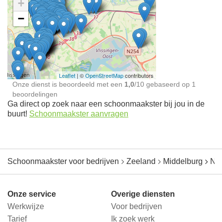
+
−
Ontdek meer ervaringen
Schoonmaakster bij
jou in de buurt
Leaflet
| ©
OpenStreetMap
contributors
Onze dienst is beoordeeld met een
1,0
/
10
gebaseerd op
1
beoordelingen
Ga direct op zoek naar een schoonmaakster bij jou in de
buurt!
Schoonmaakster aanvragen
Schoonmaakster voor bedrijven
Zeeland
Middelburg
Nie
Onze service
Overige diensten
Werkwijze
Voor bedrijven
Tarief
Ik zoek werk