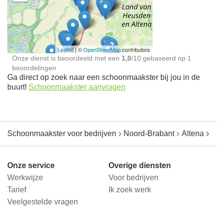
Schoonmaakster bij
jou in de buurt
Leaflet
| ©
OpenStreetMap
contributors
Onze dienst is beoordeeld met een
1,0
/
10
gebaseerd op
1
beoordelingen
Ga direct op zoek naar een schoonmaakster bij jou in de
buurt!
Schoonmaakster aanvragen
Schoonmaakster voor bedrijven
Noord-Brabant
Altena
N
Onze service
Overige diensten
Werkwijze
Voor bedrijven
Tarief
Ik zoek werk
Veelgestelde vragen