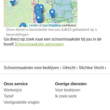
Schoonmaakster bij
jou in de buurt
Leaflet
| ©
OpenStreetMap
contributors
Onze dienst is beoordeeld met een
1,0
/
10
gebaseerd op
1
beoordelingen
Ga direct op zoek naar een schoonmaakster bij jou in de
buurt!
Schoonmaakster aanvragen
Schoonmaakster voor bedrijven
Utrecht
Stichtse Vecht
N
Onze service
Overige diensten
Werkwijze
Voor bedrijven
Tarief
Ik zoek werk
Veelgestelde vragen