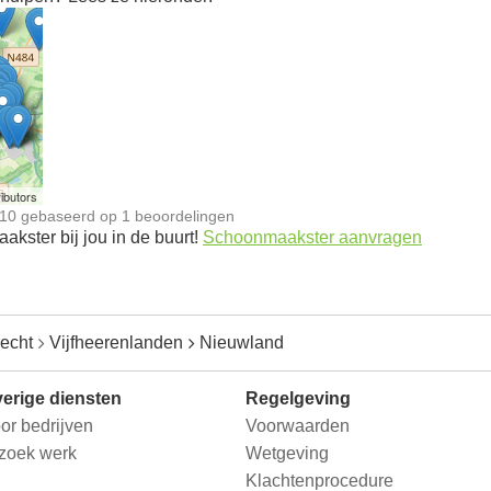
n
ibutors
10
gebaseerd op
1
beoordelingen
kster bij jou in de buurt!
Schoonmaakster aanvragen
recht
Vijfheerenlanden
Nieuwland
erige diensten
Regelgeving
or bedrijven
Voorwaarden
 zoek werk
Wetgeving
Klachtenprocedure