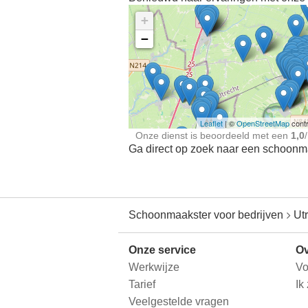
+
−
Ontdek meer ervaringe
Schoonmaakster bij
jou in de buurt
Leaflet
| ©
OpenStreetMap
contr
Onze dienst is beoordeeld met een
1,0
/
Ga direct op zoek naar een schoonmaa
Schoonmaakster voor bedrijven
Ut
Onze service
Ov
Werkwijze
Vo
Tarief
Ik
Veelgestelde vragen