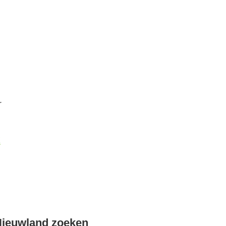
r
k
Nieuwland zoeken