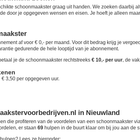
chikte schoonmaakster graag uit handen. We zoeken daarbij alt
 de door je opgegeven wensen en eisen. Je hoeft je alleen maar i
maakster
nement af voor € 0,- per maand
. Voor dit bedrag krijg je vergo
rantie gedurende de hele looptijd van je abonnement.
taal je de schoonmaakster rechtstreeks
€ 10,- per uur
, de vak
kenen
+ € 3,50 per opgegeven uur.
akstervoorbedrijven.nl in Nieuwland
n die profiteren van de voordelen van een schoonmaakster via
oordelen, er staan
69
hulpen in de buurt klaar om bij jou aan de s
hulpen? Lees ze hieronder: