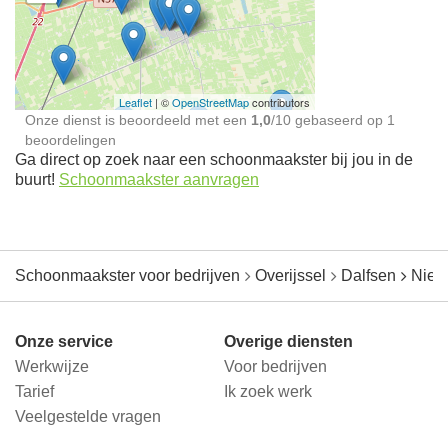
Schoonmaakster bij
jou in de buurt
Leaflet
| ©
OpenStreetMap
contributors
Onze dienst is beoordeeld met een
1,0
/
10
gebaseerd op
1
beoordelingen
Ga direct op zoek naar een schoonmaakster bij jou in de
buurt!
Schoonmaakster aanvragen
Schoonmaakster voor bedrijven
Overijssel
Dalfsen
Nieu
Onze service
Overige diensten
Werkwijze
Voor bedrijven
Tarief
Ik zoek werk
Veelgestelde vragen