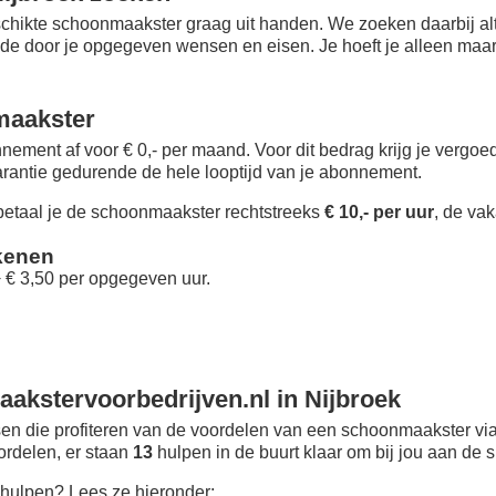
chikte schoonmaakster graag uit handen. We zoeken daarbij alt
 de door je opgegeven wensen en eisen. Je hoeft je alleen maar i
maakster
nement af voor € 0,- per maand
. Voor dit bedrag krijg je vergo
rantie gedurende de hele looptijd van je abonnement.
taal je de schoonmaakster rechtstreeks
€ 10,- per uur
, de vak
kenen
+ € 3,50 per opgegeven uur.
akstervoorbedrijven.nl in Nijbroek
n die profiteren van de voordelen van een schoonmaakster via
oordelen, er staan
13
hulpen in de buurt klaar om bij jou aan de s
hulpen? Lees ze hieronder: