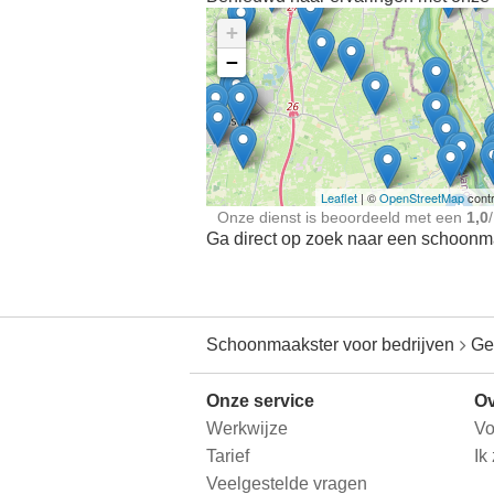
+
−
Ontdek meer ervaringe
Schoonmaakster bij
jou in de buurt
Leaflet
| ©
OpenStreetMap
contr
Onze dienst is beoordeeld met een
1,0
/
Ga direct op zoek naar een schoonmaa
Schoonmaakster voor bedrijven
Ge
Onze service
Ov
Werkwijze
Vo
Tarief
Ik
Veelgestelde vragen