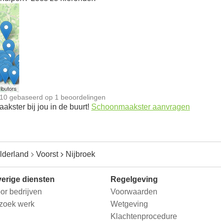
n
ibutors
10
gebaseerd op
1
beoordelingen
kster bij jou in de buurt!
Schoonmaakster aanvragen
lderland
Voorst
Nijbroek
erige diensten
Regelgeving
or bedrijven
Voorwaarden
 zoek werk
Wetgeving
Klachtenprocedure