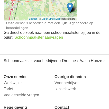
jou in de buurt
Leaflet
| ©
OpenStreetMap
contributors
Onze dienst is beoordeeld met een
1,0
/
10
gebaseerd op
1
beoordelingen
Ga direct op zoek naar een schoonmaakster bij jou in de
buurt!
Schoonmaakster aanvragen
Schoonmaakster voor bedrijven
Drenthe
Aa en Hunze
N
Onze service
Overige diensten
Werkwijze
Voor bedrijven
Tarief
Ik zoek werk
Veelgestelde vragen
Regelgeving
Contact