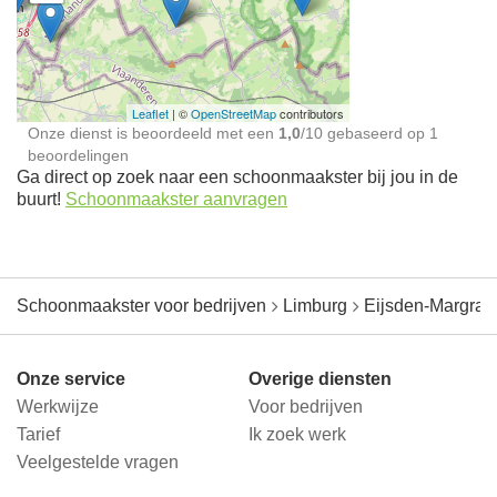
Schoonmaakster bij
jou in de buurt
Leaflet
| ©
OpenStreetMap
contributors
Onze dienst is beoordeeld met een
1,0
/
10
gebaseerd op
1
beoordelingen
Ga direct op zoek naar een schoonmaakster bij jou in de
buurt!
Schoonmaakster aanvragen
Schoonmaakster voor bedrijven
Limburg
Eijsden-Margrat
Onze service
Overige diensten
Werkwijze
Voor bedrijven
Tarief
Ik zoek werk
Veelgestelde vragen