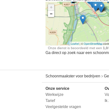
+
−
Ontdek meer ervaringe
Schoonmaakster bij
jou in de buurt
Leaflet
| ©
OpenStreetMap
contr
Onze dienst is beoordeeld met een
1,0
/
Ga direct op zoek naar een schoonmaa
Schoonmaakster voor bedrijven
Ge
Onze service
Ov
Werkwijze
Vo
Tarief
Ik
Veelgestelde vragen