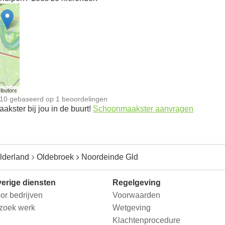
n
ibutors
10
gebaseerd op
1
beoordelingen
kster bij jou in de buurt!
Schoonmaakster aanvragen
lderland
Oldebroek
Noordeinde Gld
erige diensten
Regelgeving
or bedrijven
Voorwaarden
 zoek werk
Wetgeving
Klachtenprocedure