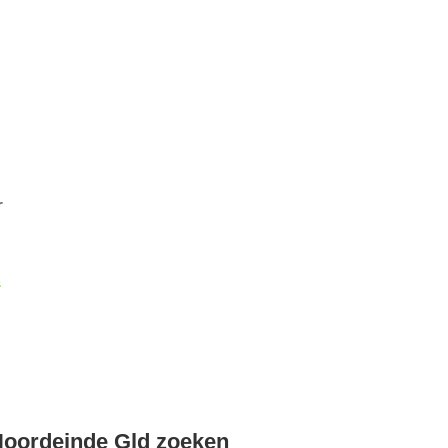
r
k
Noordeinde Gld zoeken