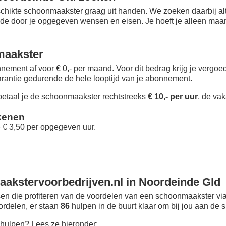
chikte schoonmaakster graag uit handen. We zoeken daarbij alt
 de door je opgegeven wensen en eisen. Je hoeft je alleen maar i
maakster
nement af voor € 0,- per maand
. Voor dit bedrag krijg je vergo
rantie gedurende de hele looptijd van je abonnement.
taal je de schoonmaakster rechtstreeks
€ 10,- per uur
, de vak
kenen
+ € 3,50 per opgegeven uur.
akstervoorbedrijven.nl in Noordeinde Gld
n die profiteren van de voordelen van een schoonmaakster via
oordelen, er staan
86
hulpen in de buurt klaar om bij jou aan de s
hulpen? Lees ze hieronder: