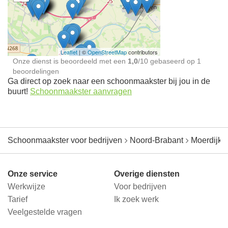
Schoonmaakster bij
jou in de buurt
Leaflet
| ©
OpenStreetMap
contributors
Onze dienst is beoordeeld met een
1,0
/
10
gebaseerd op
1
beoordelingen
Ga direct op zoek naar een schoonmaakster bij jou in de
buurt!
Schoonmaakster aanvragen
Schoonmaakster voor bedrijven
Noord-Brabant
Moerdijk
Onze service
Overige diensten
Werkwijze
Voor bedrijven
Tarief
Ik zoek werk
Veelgestelde vragen