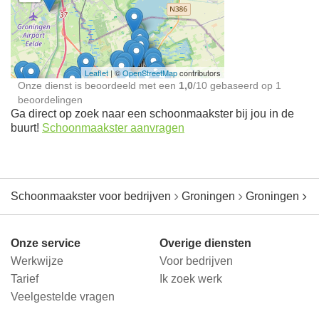
Schoonmaakster bij
jou in de buurt
Leaflet
| ©
OpenStreetMap
contributors
Onze dienst is beoordeeld met een
1,0
/
10
gebaseerd op
1
beoordelingen
Ga direct op zoek naar een schoonmaakster bij jou in de
buurt!
Schoonmaakster aanvragen
Schoonmaakster voor bedrijven
Groningen
Groningen
N
Onze service
Overige diensten
Werkwijze
Voor bedrijven
Tarief
Ik zoek werk
Veelgestelde vragen