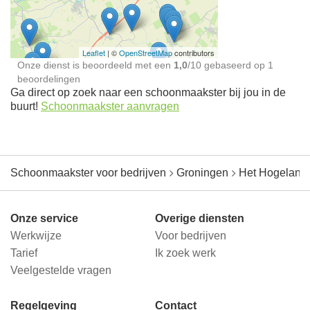
jou in de buurt
Leaflet
| ©
OpenStreetMap
contributors
Onze dienst is beoordeeld met een
1,0
/
10
gebaseerd op
1
beoordelingen
Ga direct op zoek naar een schoonmaakster bij jou in de
buurt!
Schoonmaakster aanvragen
Schoonmaakster voor bedrijven
Groningen
Het Hogeland
Onze service
Overige diensten
Werkwijze
Voor bedrijven
Tarief
Ik zoek werk
Veelgestelde vragen
Regelgeving
Contact