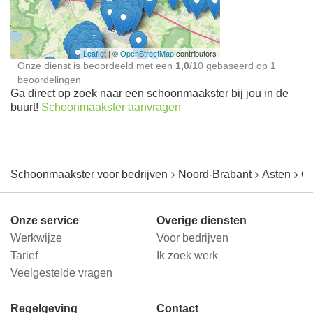
jou in de buurt
Leaflet
| ©
OpenStreetMap
contributors
Onze dienst is beoordeeld met een
1,0
/
10
gebaseerd op
1
beoordelingen
Ga direct op zoek naar een schoonmaakster bij jou in de
buurt!
Schoonmaakster aanvragen
Schoonmaakster voor bedrijven
Noord-Brabant
Asten
O
Onze service
Overige diensten
Werkwijze
Voor bedrijven
Tarief
Ik zoek werk
Veelgestelde vragen
Regelgeving
Contact