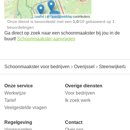
Leaflet
| ©
OpenStreetMap
contributors
Onze dienst is beoordeeld met een
1,0
/
10
gebaseerd op
1
beoordelingen
Ga direct op zoek naar een schoonmaakster bij jou in de
buurt!
Schoonmaakster aanvragen
Schoonmaakster voor bedrijven
Overijssel
Steenwijkerla
Onze service
Overige diensten
Werkwijze
Voor bedrijven
Tarief
Ik zoek werk
Veelgestelde vragen
Regelgeving
Contact
Voorwaarden
Over ons