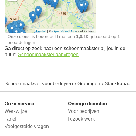
Schoonmaakster bij
jou in de buurt
Leaflet
| ©
OpenStreetMap
contributors
Onze dienst is beoordeeld met een
1,0
/
10
gebaseerd op
1
beoordelingen
Ga direct op zoek naar een schoonmaakster bij jou in de
buurt!
Schoonmaakster aanvragen
Schoonmaakster voor bedrijven
Groningen
Stadskanaal
Onze service
Overige diensten
Werkwijze
Voor bedrijven
Tarief
Ik zoek werk
Veelgestelde vragen