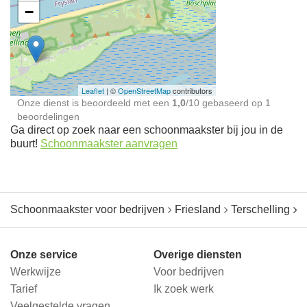
−
Ontdek meer ervaringen
Schoonmaakster bij
jou in de buurt
Leaflet
| ©
OpenStreetMap
contributors
Onze dienst is beoordeeld met een
1,0
/
10
gebaseerd op
1
beoordelingen
Ga direct op zoek naar een schoonmaakster bij jou in de
buurt!
Schoonmaakster aanvragen
Schoonmaakster voor bedrijven
Friesland
Terschelling
O
Onze service
Overige diensten
Werkwijze
Voor bedrijven
Tarief
Ik zoek werk
Veelgestelde vragen