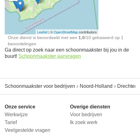
Schoonmaakster bij
jou in de buurt
Leaflet
| ©
OpenStreetMap
contributors
Onze dienst is beoordeeld met een
1,0
/
10
gebaseerd op
1
beoordelingen
Ga direct op zoek naar een schoonmaakster bij jou in de
buurt!
Schoonmaakster aanvragen
Schoonmaakster voor bedrijven
Noord-Holland
Drechterl
Onze service
Overige diensten
Werkwijze
Voor bedrijven
Tarief
Ik zoek werk
Veelgestelde vragen