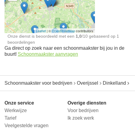
Schoonmaakster bij
jou in de buurt
Leaflet
| ©
OpenStreetMap
contributors
Onze dienst is beoordeeld met een
1,0
/
10
gebaseerd op
1
beoordelingen
Ga direct op zoek naar een schoonmaakster bij jou in de
buurt!
Schoonmaakster aanvragen
Schoonmaakster voor bedrijven
Overijssel
Dinkelland
O
Onze service
Overige diensten
Werkwijze
Voor bedrijven
Tarief
Ik zoek werk
Veelgestelde vragen