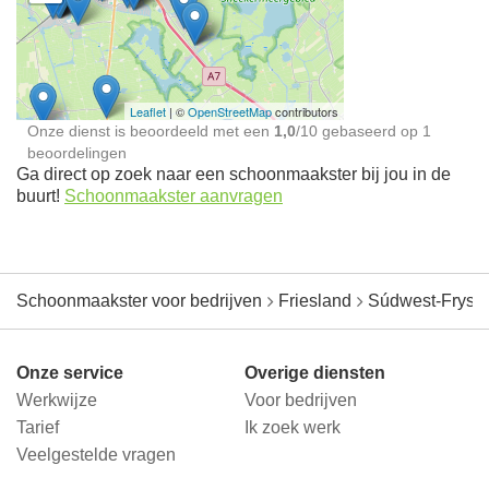
Schoonmaakster bij
jou in de buurt
Leaflet
| ©
OpenStreetMap
contributors
Onze dienst is beoordeeld met een
1,0
/
10
gebaseerd op
1
beoordelingen
Ga direct op zoek naar een schoonmaakster bij jou in de
buurt!
Schoonmaakster aanvragen
Schoonmaakster voor bedrijven
Friesland
Súdwest-Frysl
Onze service
Overige diensten
Werkwijze
Voor bedrijven
Tarief
Ik zoek werk
Veelgestelde vragen