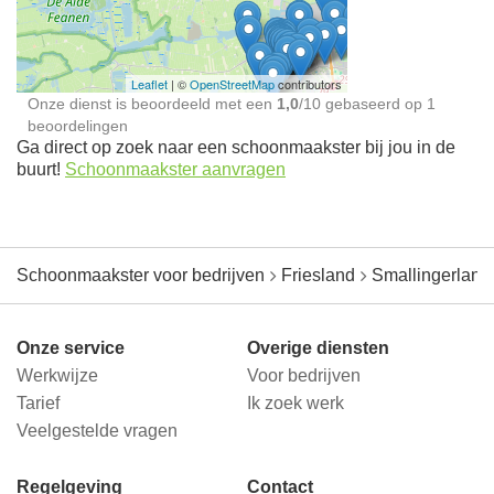
jou in de buurt
Leaflet
| ©
OpenStreetMap
contributors
Onze dienst is beoordeeld met een
1,0
/
10
gebaseerd op
1
beoordelingen
Ga direct op zoek naar een schoonmaakster bij jou in de
buurt!
Schoonmaakster aanvragen
Schoonmaakster voor bedrijven
Friesland
Smallingerland
Onze service
Overige diensten
Werkwijze
Voor bedrijven
Tarief
Ik zoek werk
Veelgestelde vragen
Regelgeving
Contact