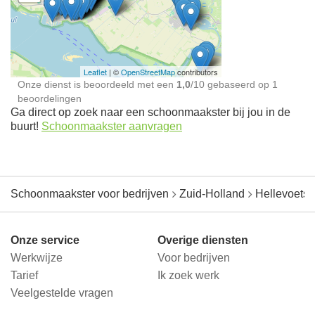
Schoonmaakster bij
jou in de buurt
Leaflet
| ©
OpenStreetMap
contributors
Onze dienst is beoordeeld met een
1,0
/
10
gebaseerd op
1
beoordelingen
Ga direct op zoek naar een schoonmaakster bij jou in de
buurt!
Schoonmaakster aanvragen
Schoonmaakster voor bedrijven
Zuid-Holland
Hellevoetsl
Onze service
Overige diensten
Werkwijze
Voor bedrijven
Tarief
Ik zoek werk
Veelgestelde vragen