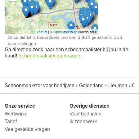
Schoonmaakster bij
jou in de buurt
Leaflet
| ©
OpenStreetMap
contributors
Onze dienst is beoordeeld met een
1,0
/
10
gebaseerd op
1
beoordelingen
Ga direct op zoek naar een schoonmaakster bij jou in de
buurt!
Schoonmaakster aanvragen
Schoonmaakster voor bedrijven
Gelderland
Heumen
Ove
Onze service
Overige diensten
Werkwijze
Voor bedrijven
Tarief
Ik zoek werk
Veelgestelde vragen