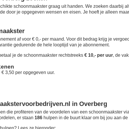
chikte schoonmaakster graag uit handen. We zoeken daarbij alt
 de door je opgegeven wensen en eisen. Je hoeft je alleen maar i
maakster
nement af voor € 0,- per maand
. Voor dit bedrag krijg je vergo
rantie gedurende de hele looptijd van je abonnement.
taal je de schoonmaakster rechtstreeks
€ 10,- per uur
, de vak
kenen
+ € 3,50 per opgegeven uur.
akstervoorbedrijven.nl in Overberg
n die profiteren van de voordelen van een schoonmaakster via
oordelen, er staan
186
hulpen in de buurt klaar om bij jou aan de 
hulpen? Lees ze hieronder: