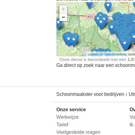
+
−
Ontdek meer ervaringe
Schoonmaakster bij
jou in de buurt
Leaflet
| ©
OpenStreetMap
contr
Onze dienst is beoordeeld met een
1,0
/
Ga direct op zoek naar een schoonmaa
Schoonmaakster voor bedrijven
Ut
Onze service
Ov
Werkwijze
Vo
Tarief
Ik
Veelgestelde vragen