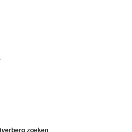
r
k
Overberg zoeken