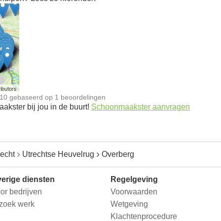
n
ibutors
10
gebaseerd op
1
beoordelingen
kster bij jou in de buurt!
Schoonmaakster aanvragen
recht
Utrechtse Heuvelrug
Overberg
erige diensten
Regelgeving
or bedrijven
Voorwaarden
 zoek werk
Wetgeving
Klachtenprocedure