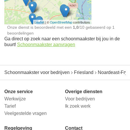
jou in de buurt
Leaflet
| ©
OpenStreetMap
contributors
Onze dienst is beoordeeld met een
1,0
/
10
gebaseerd op
1
beoordelingen
Ga direct op zoek naar een schoonmaakster bij jou in de
buurt!
Schoonmaakster aanvragen
Schoonmaakster voor bedrijven
Friesland
Noardeast-Frys
Onze service
Overige diensten
Werkwijze
Voor bedrijven
Tarief
Ik zoek werk
Veelgestelde vragen
Regelgeving
Contact