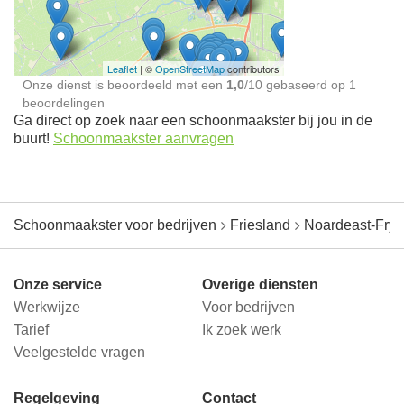
jou in de buurt
Leaflet
| ©
OpenStreetMap
contributors
Onze dienst is beoordeeld met een
1,0
/
10
gebaseerd op
1
beoordelingen
Ga direct op zoek naar een schoonmaakster bij jou in de
buurt!
Schoonmaakster aanvragen
Schoonmaakster voor bedrijven
Friesland
Noardeast-Frys
Onze service
Overige diensten
Werkwijze
Voor bedrijven
Tarief
Ik zoek werk
Veelgestelde vragen
Regelgeving
Contact