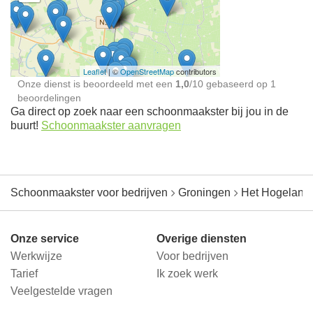
Schoonmaakster bij
jou in de buurt
Leaflet
| ©
OpenStreetMap
contributors
Onze dienst is beoordeeld met een
1,0
/
10
gebaseerd op
1
beoordelingen
Ga direct op zoek naar een schoonmaakster bij jou in de
buurt!
Schoonmaakster aanvragen
Schoonmaakster voor bedrijven
Groningen
Het Hogeland
Onze service
Overige diensten
Werkwijze
Voor bedrijven
Tarief
Ik zoek werk
Veelgestelde vragen