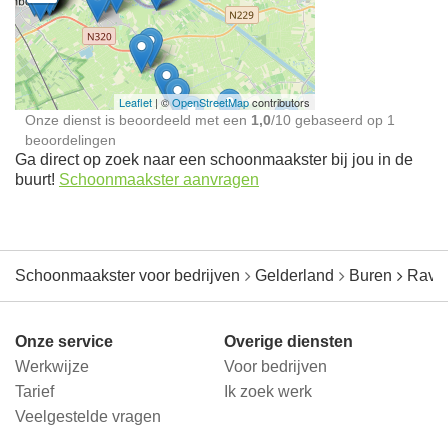
Schoonmaakster bij
jou in de buurt
Leaflet
| ©
OpenStreetMap
contributors
Onze dienst is beoordeeld met een
1,0
/
10
gebaseerd op
1
beoordelingen
Ga direct op zoek naar een schoonmaakster bij jou in de
buurt!
Schoonmaakster aanvragen
Schoonmaakster voor bedrijven
Gelderland
Buren
Rave
Onze service
Overige diensten
Werkwijze
Voor bedrijven
Tarief
Ik zoek werk
Veelgestelde vragen