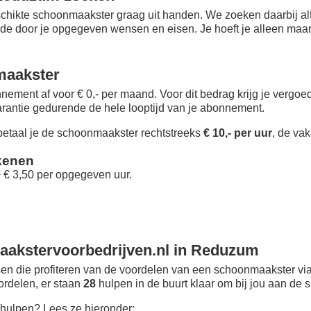
chikte schoonmaakster graag uit handen. We zoeken daarbij alt
 de door je opgegeven wensen en eisen. Je hoeft je alleen maar i
maakster
nement af voor € 0,- per maand
. Voor dit bedrag krijg je vergo
rantie gedurende de hele looptijd van je abonnement.
taal je de schoonmaakster rechtstreeks
€ 10,- per uur
, de vak
kenen
+ € 3,50 per opgegeven uur.
akstervoorbedrijven.nl in Reduzum
n die profiteren van de voordelen van een schoonmaakster via
oordelen, er staan
28
hulpen in de buurt klaar om bij jou aan de s
hulpen? Lees ze hieronder: