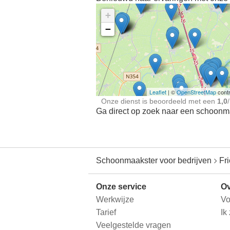
+
−
Ontdek meer ervaringe
Schoonmaakster bij
jou in de buurt
Leaflet
| ©
OpenStreetMap
contr
Onze dienst is beoordeeld met een
1,0
/
Ga direct op zoek naar een schoonmaa
Schoonmaakster voor bedrijven
Fr
Onze service
Ov
Werkwijze
Vo
Tarief
Ik
Veelgestelde vragen