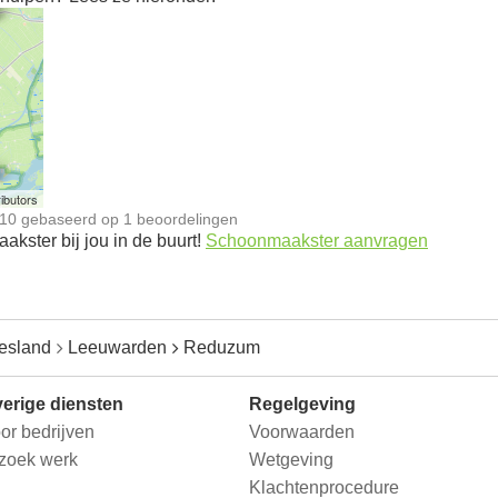
n
ibutors
10
gebaseerd op
1
beoordelingen
kster bij jou in de buurt!
Schoonmaakster aanvragen
iesland
Leeuwarden
Reduzum
erige diensten
Regelgeving
or bedrijven
Voorwaarden
 zoek werk
Wetgeving
Klachtenprocedure