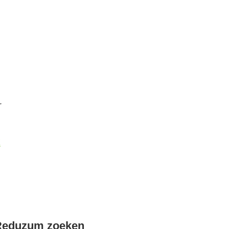
r
k
Reduzum zoeken