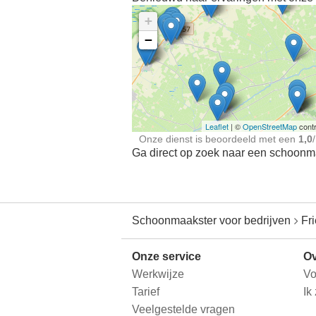
+
−
Ontdek meer ervaringe
Schoonmaakster bij
jou in de buurt
Leaflet
| ©
OpenStreetMap
contr
Onze dienst is beoordeeld met een
1,0
/
Ga direct op zoek naar een schoonmaa
Schoonmaakster voor bedrijven
Fr
Onze service
Ov
Werkwijze
Vo
Tarief
Ik
Veelgestelde vragen