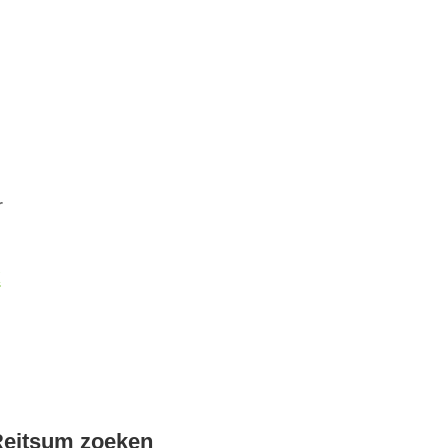
r
k
Reitsum zoeken