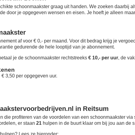
chikte schoonmaakster graag uit handen. We zoeken daarbij alt
 de door je opgegeven wensen en eisen. Je hoeft je alleen maar i
maakster
nement af voor € 0,- per maand
. Voor dit bedrag krijg je vergo
rantie gedurende de hele looptijd van je abonnement.
taal je de schoonmaakster rechtstreeks
€ 10,- per uur
, de vak
kenen
+ € 3,50 per opgegeven uur.
akstervoorbedrijven.nl in Reitsum
 die profiteren van de voordelen van een schoonmaakster via 
oordelen, er staan
21
hulpen in de buurt klaar om bij jou aan de s
hulpen? Lees ze hieronder: