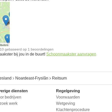
n
ibutors
10
gebaseerd op
1
beoordelingen
kster bij jou in de buurt!
Schoonmaakster aanvragen
iesland
Noardeast-Fryslân
Reitsum
erige diensten
Regelgeving
or bedrijven
Voorwaarden
 zoek werk
Wetgeving
Klachtenprocedure