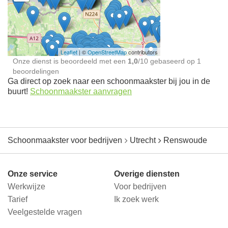
Schoonmaakster bij
jou in de buurt
Leaflet
| ©
OpenStreetMap
contributors
Onze dienst is beoordeeld met een
1,0
/
10
gebaseerd op
1
beoordelingen
Ga direct op zoek naar een schoonmaakster bij jou in de
buurt!
Schoonmaakster aanvragen
Schoonmaakster voor bedrijven
Utrecht
Renswoude
Onze service
Overige diensten
Werkwijze
Voor bedrijven
Tarief
Ik zoek werk
Veelgestelde vragen