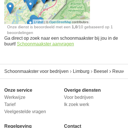
jou in de buurt
Leaflet
| ©
OpenStreetMap
contributors
Onze dienst is beoordeeld met een
1,0
/
10
gebaseerd op
1
beoordelingen
Ga direct op zoek naar een schoonmaakster bij jou in de
buurt!
Schoonmaakster aanvragen
Schoonmaakster voor bedrijven
Limburg
Beesel
Reuver
Onze service
Overige diensten
Werkwijze
Voor bedrijven
Tarief
Ik zoek werk
Veelgestelde vragen
Regelgeving
Contact