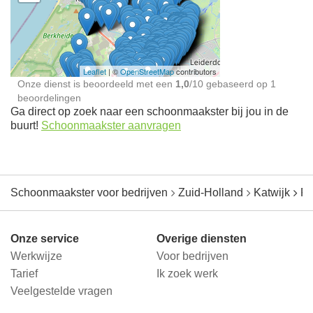
Schoonmaakster bij
jou in de buurt
Leaflet
| ©
OpenStreetMap
contributors
Onze dienst is beoordeeld met een
1,0
/
10
gebaseerd op
1
beoordelingen
Ga direct op zoek naar een schoonmaakster bij jou in de
buurt!
Schoonmaakster aanvragen
Schoonmaakster voor bedrijven
Zuid-Holland
Katwijk
Ri
Onze service
Overige diensten
Werkwijze
Voor bedrijven
Tarief
Ik zoek werk
Veelgestelde vragen