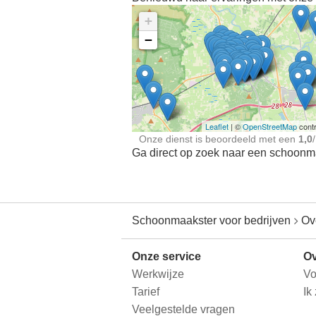
+
−
Ontdek meer ervaringe
Schoonmaakster bij
jou in de buurt
Leaflet
| ©
OpenStreetMap
contr
Onze dienst is beoordeeld met een
1,0
/
Ga direct op zoek naar een schoonmaa
Schoonmaakster voor bedrijven
Ov
Onze service
Ov
Werkwijze
Vo
Tarief
Ik
Veelgestelde vragen