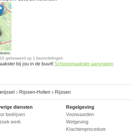
n
ibutors
10
gebaseerd op
1
beoordelingen
kster bij jou in de buurt!
Schoonmaakster aanvragen
erijssel
Rijssen-Holten
Rijssen
erige diensten
Regelgeving
or bedrijven
Voorwaarden
 zoek werk
Wetgeving
Klachtenprocedure