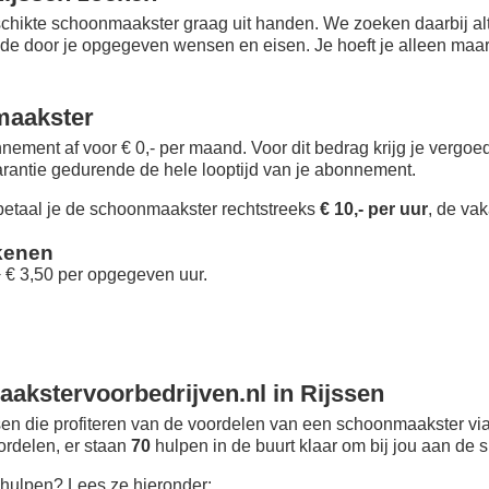
chikte schoonmaakster graag uit handen. We zoeken daarbij alt
 de door je opgegeven wensen en eisen. Je hoeft je alleen maar i
maakster
nement af voor € 0,- per maand
. Voor dit bedrag krijg je vergo
rantie gedurende de hele looptijd van je abonnement.
taal je de schoonmaakster rechtstreeks
€ 10,- per uur
, de vak
kenen
+ € 3,50 per opgegeven uur.
akstervoorbedrijven.nl in Rijssen
n die profiteren van de voordelen van een schoonmaakster via
oordelen, er staan
70
hulpen in de buurt klaar om bij jou aan de s
hulpen? Lees ze hieronder: