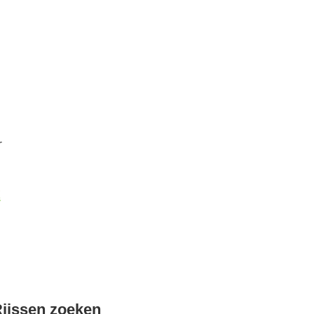
r
k
ijssen zoeken