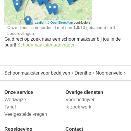
jou in de buurt
Leaflet
| ©
OpenStreetMap
contributors
Onze dienst is beoordeeld met een
1,0
/
10
gebaseerd op
1
beoordelingen
Ga direct op zoek naar een schoonmaakster bij jou in de
buurt!
Schoonmaakster aanvragen
Schoonmaakster voor bedrijven
Drenthe
Noordenveld
R
Onze service
Overige diensten
Werkwijze
Voor bedrijven
Tarief
Ik zoek werk
Veelgestelde vragen
Regelgeving
Contact