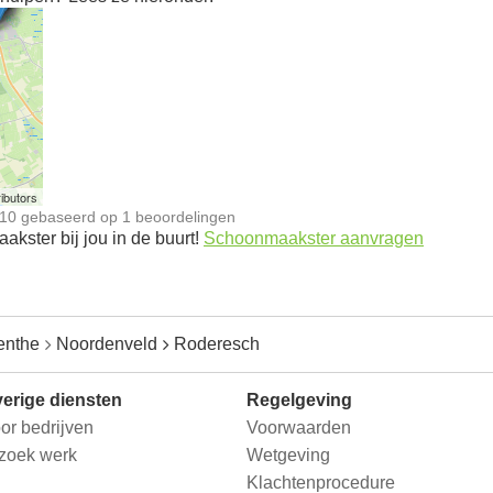
n
ibutors
10
gebaseerd op
1
beoordelingen
kster bij jou in de buurt!
Schoonmaakster aanvragen
enthe
Noordenveld
Roderesch
erige diensten
Regelgeving
or bedrijven
Voorwaarden
 zoek werk
Wetgeving
Klachtenprocedure