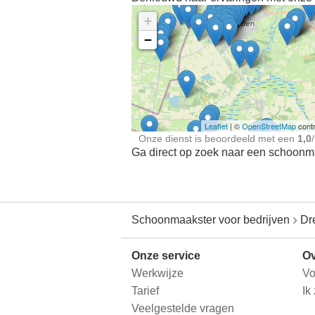
+
−
Ontdek meer ervaringe
Schoonmaakster bij
jou in de buurt
Leaflet
| ©
OpenStreetMap
contr
Onze dienst is beoordeeld met een
1,0
/
Ga direct op zoek naar een schoonmaa
Schoonmaakster voor bedrijven
Dr
Onze service
Ov
Werkwijze
Vo
Tarief
Ik
Veelgestelde vragen