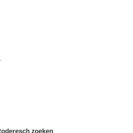
r
k
Roderesch zoeken