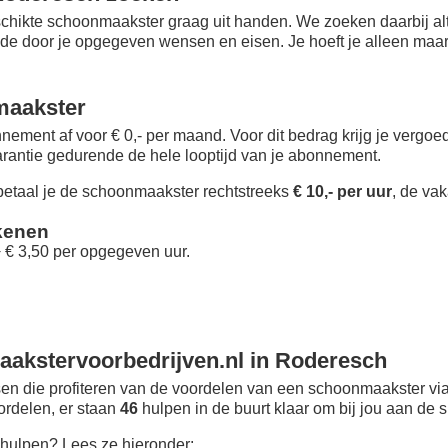
chikte schoonmaakster graag uit handen. We zoeken daarbij alt
 de door je opgegeven wensen en eisen. Je hoeft je alleen maar i
maakster
nement af voor € 0,- per maand
. Voor dit bedrag krijg je vergo
rantie gedurende de hele looptijd van je abonnement.
taal je de schoonmaakster rechtstreeks
€ 10,- per uur
, de vak
kenen
+ € 3,50 per opgegeven uur.
akstervoorbedrijven.nl in Roderesch
n die profiteren van de voordelen van een schoonmaakster via
oordelen, er staan
46
hulpen in de buurt klaar om bij jou aan de s
hulpen? Lees ze hieronder: