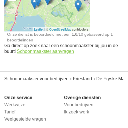
Schoonmaakster bij
jou in de buurt
Leaflet
| ©
OpenStreetMap
contributors
Onze dienst is beoordeeld met een
1,0
/
10
gebaseerd op
1
beoordelingen
Ga direct op zoek naar een schoonmaakster bij jou in de
buurt!
Schoonmaakster aanvragen
Schoonmaakster voor bedrijven
Friesland
De Fryske Mar
Onze service
Overige diensten
Werkwijze
Voor bedrijven
Tarief
Ik zoek werk
Veelgestelde vragen