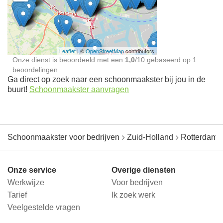
Schoonmaakster bij
jou in de buurt
Leaflet
| ©
OpenStreetMap
contributors
Onze dienst is beoordeeld met een
1,0
/
10
gebaseerd op
1
beoordelingen
Ga direct op zoek naar een schoonmaakster bij jou in de
buurt!
Schoonmaakster aanvragen
Schoonmaakster voor bedrijven
Zuid-Holland
Rotterdam
Onze service
Overige diensten
Werkwijze
Voor bedrijven
Tarief
Ik zoek werk
Veelgestelde vragen