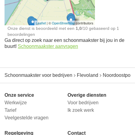
jou in de buurt
Leaflet
| ©
OpenStreetMap
contributors
Onze dienst is beoordeeld met een
1,0
/
10
gebaseerd op
1
beoordelingen
Ga direct op zoek naar een schoonmaakster bij jou in de
buurt!
Schoonmaakster aanvragen
Schoonmaakster voor bedrijven
Flevoland
Noordoostpold
Onze service
Overige diensten
Werkwijze
Voor bedrijven
Tarief
Ik zoek werk
Veelgestelde vragen
Regelgeving
Contact