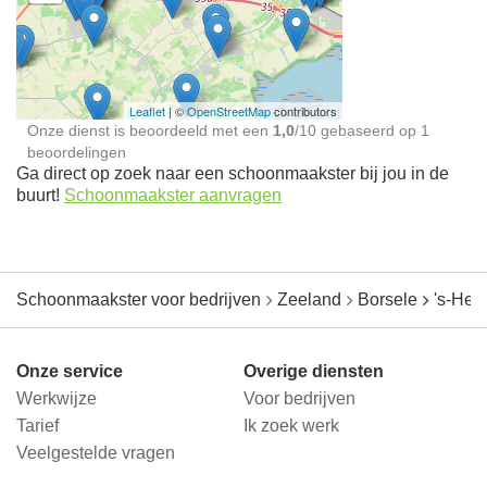
Schoonmaakster bij
jou in de buurt
Leaflet
| ©
OpenStreetMap
contributors
Onze dienst is beoordeeld met een
1,0
/
10
gebaseerd op
1
beoordelingen
Ga direct op zoek naar een schoonmaakster bij jou in de
buurt!
Schoonmaakster aanvragen
Schoonmaakster voor bedrijven
Zeeland
Borsele
's-Hee
Onze service
Overige diensten
Werkwijze
Voor bedrijven
Tarief
Ik zoek werk
Veelgestelde vragen