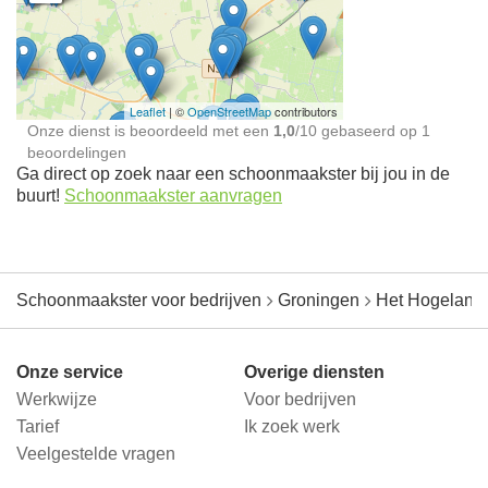
Schoonmaakster bij
jou in de buurt
Leaflet
| ©
OpenStreetMap
contributors
Onze dienst is beoordeeld met een
1,0
/
10
gebaseerd op
1
beoordelingen
Ga direct op zoek naar een schoonmaakster bij jou in de
buurt!
Schoonmaakster aanvragen
Schoonmaakster voor bedrijven
Groningen
Het Hogeland
Onze service
Overige diensten
Werkwijze
Voor bedrijven
Tarief
Ik zoek werk
Veelgestelde vragen