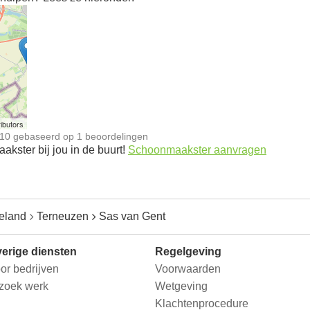
n
ibutors
10
gebaseerd op
1
beoordelingen
kster bij jou in de buurt!
Schoonmaakster aanvragen
eland
Terneuzen
Sas van Gent
erige diensten
Regelgeving
or bedrijven
Voorwaarden
 zoek werk
Wetgeving
Klachtenprocedure