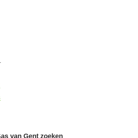
r
k
s
as van Gent zoeken