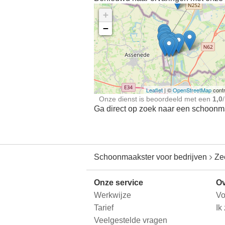
+
−
Ontdek meer ervaringe
Schoonmaakster bij
jou in de buurt
Leaflet
| ©
OpenStreetMap
contr
Onze dienst is beoordeeld met een
1,0
/
Ga direct op zoek naar een schoonmaa
Schoonmaakster voor bedrijven
Ze
Onze service
Ov
Werkwijze
Vo
Tarief
Ik
Veelgestelde vragen