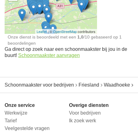
Schoonmaakster bij
jou in de buurt
Leaflet
| ©
OpenStreetMap
contributors
Onze dienst is beoordeeld met een
1,0
/
10
gebaseerd op
1
beoordelingen
Ga direct op zoek naar een schoonmaakster bij jou in de
buurt!
Schoonmaakster aanvragen
Schoonmaakster voor bedrijven
Friesland
Waadhoeke
S
Onze service
Overige diensten
Werkwijze
Voor bedrijven
Tarief
Ik zoek werk
Veelgestelde vragen