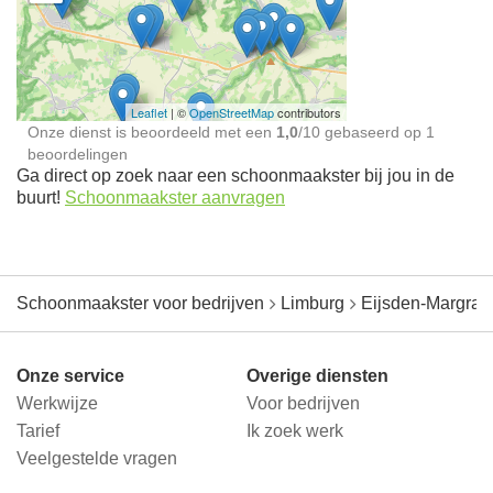
Schoonmaakster bij
jou in de buurt
Leaflet
| ©
OpenStreetMap
contributors
Onze dienst is beoordeeld met een
1,0
/
10
gebaseerd op
1
beoordelingen
Ga direct op zoek naar een schoonmaakster bij jou in de
buurt!
Schoonmaakster aanvragen
Schoonmaakster voor bedrijven
Limburg
Eijsden-Margrat
Onze service
Overige diensten
Werkwijze
Voor bedrijven
Tarief
Ik zoek werk
Veelgestelde vragen