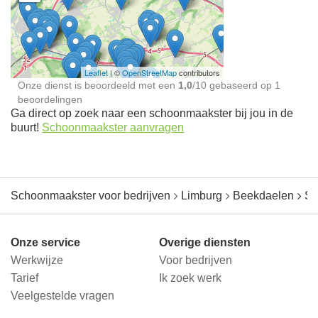
Schoonmaakster bij
jou in de buurt
Leaflet
| ©
OpenStreetMap
contributors
Onze dienst is beoordeeld met een
1,0
/
10
gebaseerd op
1
beoordelingen
Ga direct op zoek naar een schoonmaakster bij jou in de
buurt!
Schoonmaakster aanvragen
Schoonmaakster voor bedrijven
Limburg
Beekdaelen
Sc
Onze service
Overige diensten
Werkwijze
Voor bedrijven
Tarief
Ik zoek werk
Veelgestelde vragen