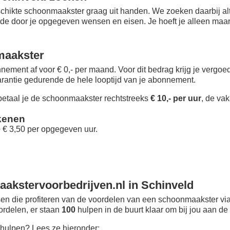
chikte schoonmaakster graag uit handen. We zoeken daarbij alt
 de door je opgegeven wensen en eisen. Je hoeft je alleen maar i
maakster
nement af voor € 0,- per maand
. Voor dit bedrag krijg je vergo
rantie gedurende de hele looptijd van je abonnement.
taal je de schoonmaakster rechtstreeks
€ 10,- per uur
, de vak
kenen
+ € 3,50 per opgegeven uur.
akstervoorbedrijven.nl in Schinveld
n die profiteren van de voordelen van een schoonmaakster via
oordelen, er staan
100
hulpen in de buurt klaar om bij jou aan de 
hulpen? Lees ze hieronder: