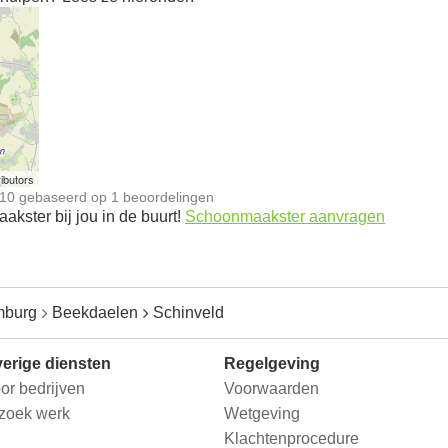
n
ibutors
10
gebaseerd op
1
beoordelingen
kster bij jou in de buurt!
Schoonmaakster aanvragen
mburg
Beekdaelen
Schinveld
erige diensten
Regelgeving
or bedrijven
Voorwaarden
 zoek werk
Wetgeving
Klachtenprocedure