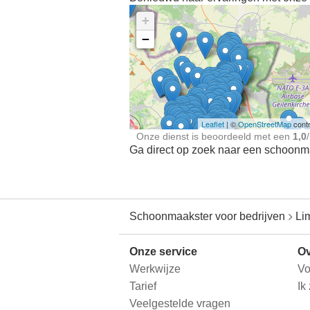
+
−
Ontdek meer ervaringe
Schoonmaakster bij
jou in de buurt
Leaflet
| ©
OpenStreetMap
contr
Onze dienst is beoordeeld met een
1,0
/
Ga direct op zoek naar een schoonmaa
Schoonmaakster voor bedrijven
Li
Onze service
Ov
Werkwijze
Vo
Tarief
Ik
Veelgestelde vragen